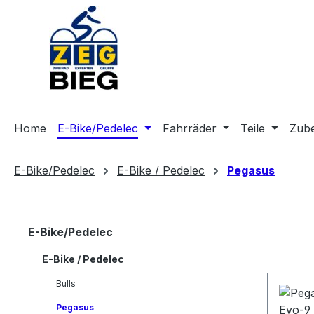
m Hauptinhalt springen
Zur Suche springen
Zur Hauptnavigation springen
Home
E-Bike/Pedelec
Fahrräder
Teile
Zub
E-Bike/Pedelec
E-Bike / Pedelec
Pegasus
E-Bike/Pedelec
E-Bike / Pedelec
Bulls
Pegasus