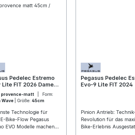
sus Pedelec Estremo
Pegasus Pedelec E
 Lite FIT 2026 Damen
Evo-9 Lite FIT 2024
 provence matt 45cm /
:
provence-matt
|
Form:
 Wave
|
Größe:
45cm
ste Technologie für
Pinion Antrieb: Technik
 E-Bike-Flow Pegasus
Revolution für das max
mo EVO Modelle machen
Bike-Erlebnis Ausgestat
ahrt zum Erlebnis.
dem revolutionären Pin