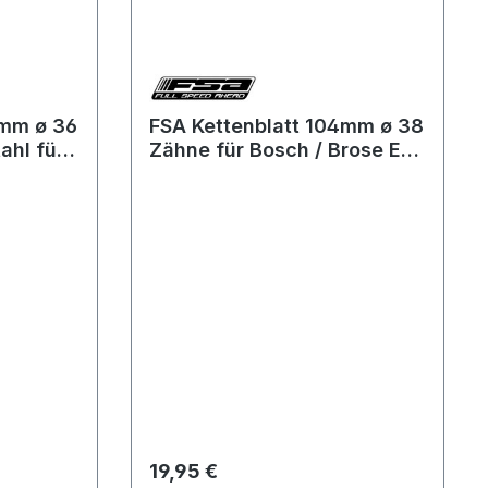
4mm ø 36
FSA Kettenblatt 104mm ø 38
ahl für
Zähne für Bosch / Brose E-
Bikes mit 1 Kettenblatt Stahl
Regulärer Preis:
19,95 €