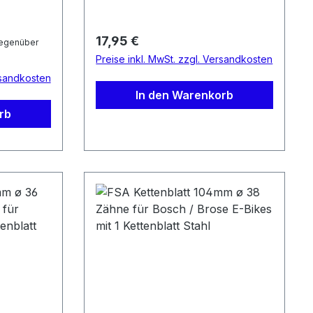
Regulärer Preis:
17,95 €
egenüber
Preise inkl. MwSt. zzgl. Versandkosten
rsandkosten
In den Warenkorb
rb