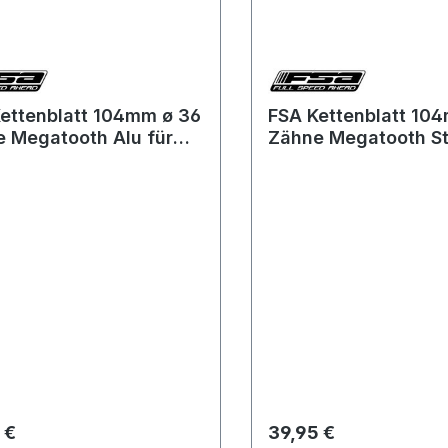
ettenblatt 104mm ø 36
FSA Kettenblatt 10
 Megatooth Alu für
Zähne Megatooth St
 E-Bikes mit 1
Brose E-Bikes mit 1
nblatt WB382
Kettenblatt
rer Preis:
Regulärer Preis:
 €
39,95 €