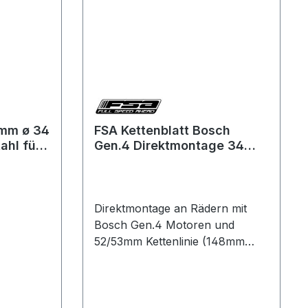
4mm ø 34
FSA Kettenblatt Bosch
ahl für
Gen.4 Direktmontage 34
Zähne Megatooth Stahl
Shape
Boost 52mm (148mm)
WB345-34T
Direktmontage an Rädern mit
Bosch Gen.4 Motoren und
52/53mm Kettenlinie (148mm
HR-Nabe)