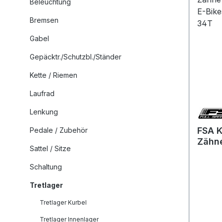
Beleuchtung
Bremsen
Gabel
Gepäcktr./Schutzbl./Ständer
Kette / Riemen
Laufrad
Lenkung
FSA K
Pedale / Zubehör
Zähne
Sattel / Sitze
Brose
Kette
Schaltung
Tretlager
Tretlager Kurbel
Tretlager Innenlager