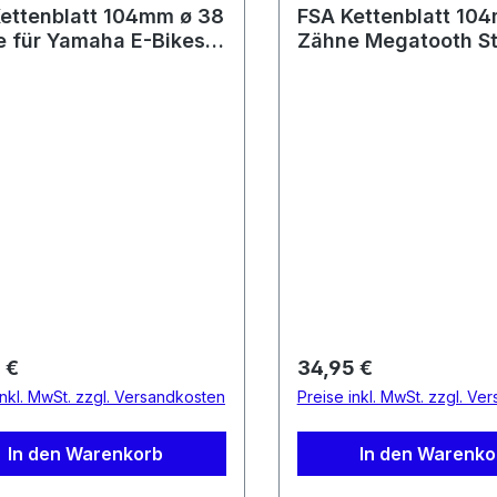
ettenblatt 104mm ø 38
FSA Kettenblatt 10
 für Yamaha E-Bikes
Zähne Megatooth St
 2016 mit 1 Kettenblatt
Bosch / Brose E-Bike
z.B. Haibike)
Kettenblatt WB486
rer Preis:
Regulärer Preis:
 €
34,95 €
inkl. MwSt. zzgl. Versandkosten
Preise inkl. MwSt. zzgl. Ve
In den Warenkorb
In den Warenko