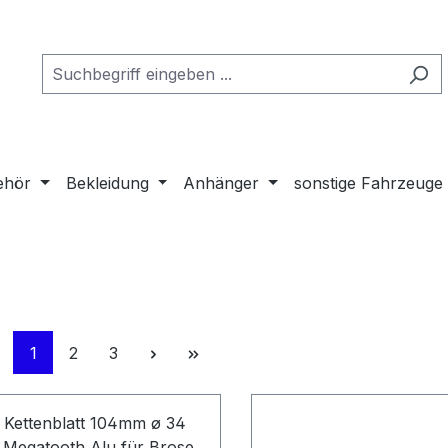
ehör
Bekleidung
Anhänger
sonstige Fahrzeuge
Seite
Seite
Seite
1
2
3