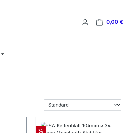
0,00 €
Ware
Rabatt
%