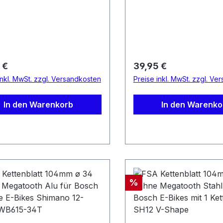
rer Preis:
Regulärer Preis:
 €
39,95 €
inkl. MwSt. zzgl. Versandkosten
Preise inkl. MwSt. zzgl. Ve
In den Warenkorb
In den Warenko
Rabatt
%