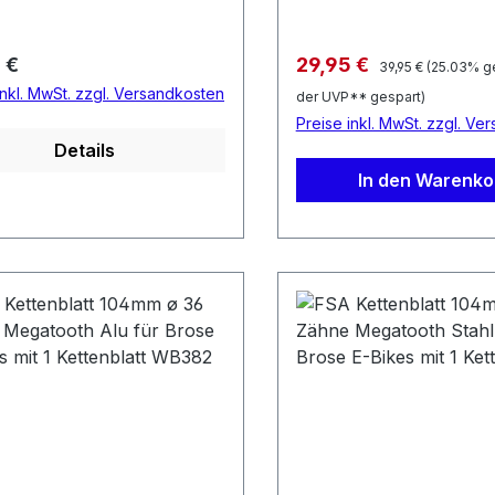
Regulärer Preis:
rer Preis:
Verkaufspreis:
 €
29,95 €
39,95 €
(25.03% g
inkl. MwSt. zzgl. Versandkosten
der UVP** gespart)
Preise inkl. MwSt. zzgl. Ve
Details
In den Warenko