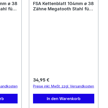
4mm ø 38
FSA Kettenblatt 104mm ø 38
ahl für
Zähne Megatooth Stahl für
s mit 1
Bosch / Brose E-Bikes mit 1
A-38T
Kettenblatt WB488
Regulärer Preis:
34,95 €
rsandkosten
Preise inkl. MwSt. zzgl. Versandkosten
rb
In den Warenkorb