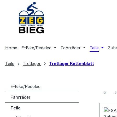
m Hauptinhalt springen
Zur Suche springen
Zur Hauptnavigation springen
Home
E-Bike/Pedelec
Fahrräder
Teile
Zub
Teile
Tretlager
Tretlager Kettenblatt
E-Bike/Pedelec
Fahrräder
Teile