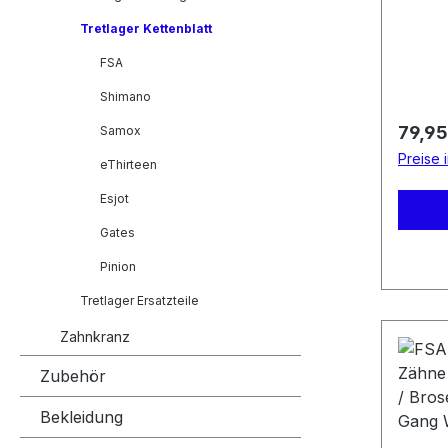
Tretlager Kettenblatt
FSA
Shimano
Regulä
79,95
Samox
Preise 
eThirteen
Esjot
Gates
Pinion
Tretlager Ersatzteile
Zahnkranz
Zubehör
Bekleidung