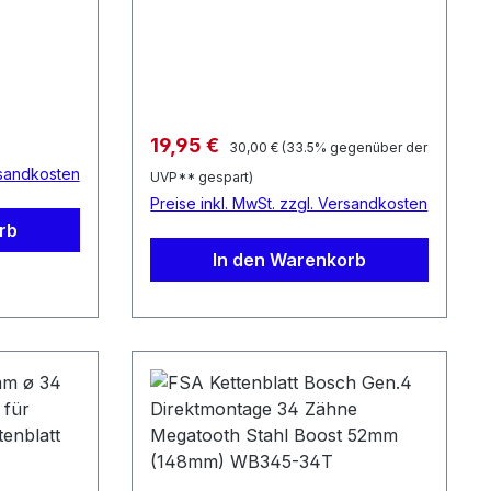
Regulärer Preis:
Verkaufspreis:
19,95 €
30,00 €
(33.5% gegenüber der
rsandkosten
UVP** gespart)
Preise inkl. MwSt. zzgl. Versandkosten
rb
In den Warenkorb