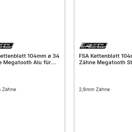
ettenblatt 104mm ø 34
FSA Kettenblatt 10
 Megatooth Alu für
Zähne Megatooth St
 / Brose E-Bikes
Bosch E-Bikes mit 1
ano 12-Gang WB615-
Kettenblatt SH12 V-
 Zähne
2,8mm Zähne