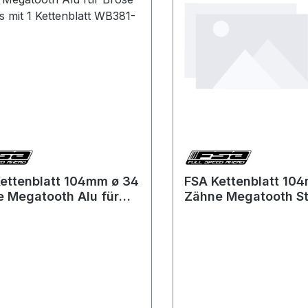
ettenblatt 104mm ø 34
FSA Kettenblatt 10
 Megatooth Alu für
Zähne Megatooth St
 E-Bikes mit 1
E-Bikes mit 1 Ketten
nblatt WB381-34T