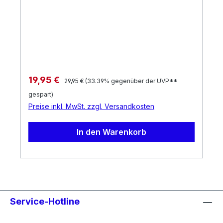
Regulärer Preis:
Verkaufspreis:
19,95 €
29,95 €
(33.39% gegenüber der UVP**
gespart)
Preise inkl. MwSt. zzgl. Versandkosten
In den Warenkorb
Service-Hotline