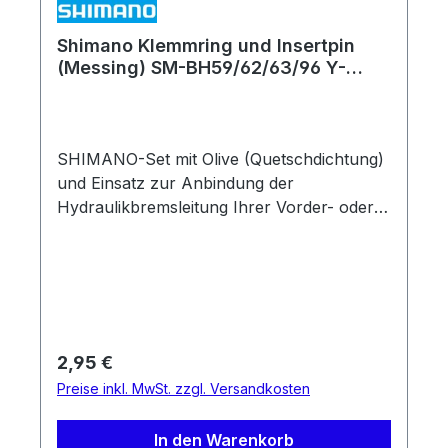
Shimano Klemmring und Insertpin
(Messing) SM-BH59/62/63/96 Y-
8H298020
SHIMANO-Set mit Olive (Quetschdichtung)
und Einsatz zur Anbindung der
Hydraulikbremsleitung Ihrer Vorder- oder
Hinterradbremse. passend für folgende
Leitungen: SM-BH59, SM-BH59-JK, SM-
BH62, SM-BH63, SM-BH96
Regulärer Preis:
2,95 €
Preise inkl. MwSt. zzgl. Versandkosten
In den Warenkorb