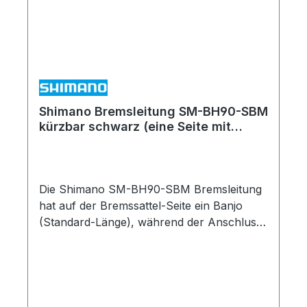
Shimano Bremsleitung SM-BH90-SBM
kürzbar schwarz (eine Seite mit
Winkelanschluß)
Die Shimano SM-BH90-SBM Bremsleitung
hat auf der Bremssattel-Seite ein Banjo
(Standard-Länge), während der Anschluss
auf der Bremsgriff-Seite gerade erfolgt. Sie
ist kompatibel mit u. a. XTR M9000, XT
M8000 und SLX M7100. In Sachen
Steifigkeit liegt die SM-BH90-SBM am
äußersten Ende der Skala. Sie lässt sich,