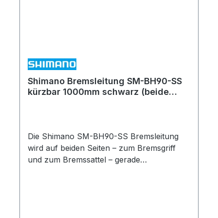
Shimano Bremsleitung SM-BH90-SS
kürzbar 1000mm schwarz (beide
Seiten gerader Anschluß)
Die Shimano SM-BH90-SS Bremsleitung
wird auf beiden Seiten – zum Bremsgriff
und zum Bremssattel – gerade
angeschlossen. In puncto Steifigkeit steht
sie den Banjo-Bremsleitungen aber in nichts
nach. Sie ist u. a. kompatibel mit XTR
M9100, Deore M6000, LX T675 sowie BR-