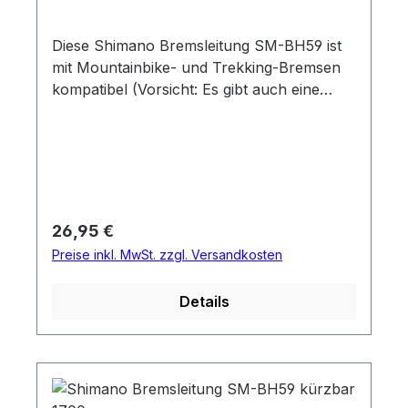
Diese Shimano Bremsleitung SM-BH59 ist
mit Mountainbike- und Trekking-Bremsen
kompatibel (Vorsicht: Es gibt auch eine
Variante für Road Scheibenbremsen). Sie
hat sowohl geber- wie nehmerseitig einen
geraden Anschluss und zeichnet sich durch
eine durchschnittliche Steifigkeit aus. Wie
alle Shimano Bremsleitungen kann man
SM-BH59 problemlos kürzen.
Regulärer Preis:
26,95 €
Einsatzbereich: MTB, Touring & Trekking,
Preise inkl. MwSt. zzgl. Versandkosten
City Länge: 1000mm Verbindung: gerade-
gerade Kürzbar: ja Steifigkeit:
Details
durchschnittlich (3 von 5) Lieferumfang: 1
x Bremsleitung Shimano SM-BH59 2 x
Insertpin 2 x Olive 2 x
Verbindungsschraube / Überwurfmutter 1 x
Abdeckung