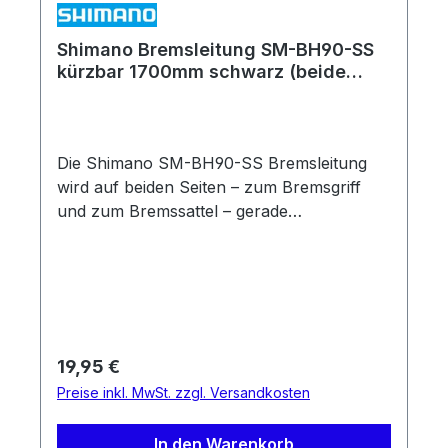
Shimano Bremsleitung SM-BH90-SS
kürzbar 1700mm schwarz (beide
Seiten gerader Anschluß)
Die Shimano SM-BH90-SS Bremsleitung
wird auf beiden Seiten – zum Bremsgriff
und zum Bremssattel – gerade
angeschlossen. In puncto Steifigkeit steht
sie den Banjo-Bremsleitungen aber in nichts
nach. Sie ist u. a. kompatibel mit XTR
M9100, Deore M6000, LX T675 sowie BR-
MT520. Wie alle Shimano Bremsleitungen
lässt SM-BH90-SS sich problemlos kürzen.
Regulärer Preis:
19,95 €
Einsatzbereich: MTB, Touring & Trekking,
Preise inkl. MwSt. zzgl. Versandkosten
City Länge: 1700mm Verbindung: gerade-
gerade Kürzbar: ja Steifigkeit: hoch (5 von
In den Warenkorb