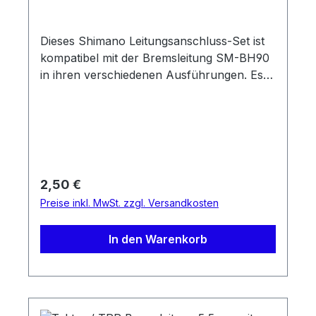
Dieses Shimano Leitungsanschluss-Set ist
kompatibel mit der Bremsleitung SM-BH90
in ihren verschiedenen Ausführungen. Es
besteht aus einer Olive und einem Insertpin.
Kompatibilität: SM-BH90-SS SM-BH90-
SBM SM-BH90-SB SM-BH90-SBLS SM-
BH90-SBS SM-BH90-JK-SS SM-BH90-JK-
SSR SM-BH90-SBM-A
Regulärer Preis:
2,50 €
Preise inkl. MwSt. zzgl. Versandkosten
In den Warenkorb