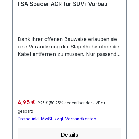
FSA Spacer ACR für SUVi-Vorbau
Dank ihrer offenen Bauweise erlauben sie
eine Veränderung der Stapelhöhe ohne die
Kabel entfernen zu müssen. Nur passend
für Räder mit innenliegender Kabelführung
nach dem FSA Standard. Nicht passend für
Räder mit Acros-Steuersatz (Sonic oder
Vuca-AM)
Regulärer Preis:
Verkaufspreis:
4,95 €
9,95 €
(50.25% gegenüber der UVP**
gespart)
Preise inkl. MwSt. zzgl. Versandkosten
Details