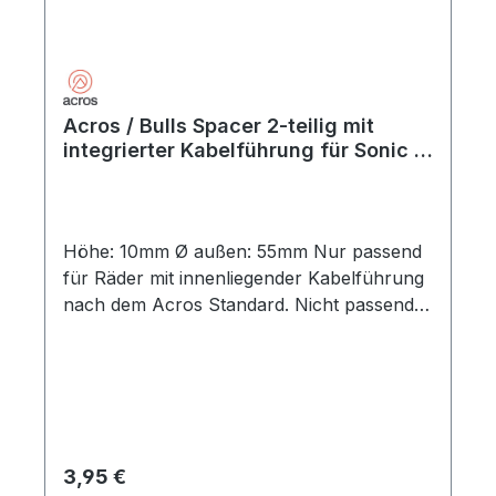
Acros / Bulls Spacer 2-teilig mit
integrierter Kabelführung für Sonic /
E-Stream 5mm
Höhe: 10mm Ø außen: 55mm Nur passend
für Räder mit innenliegender Kabelführung
nach dem Acros Standard. Nicht passend
für Räder mit FSA-Steuersatz.
Regulärer Preis:
3,95 €