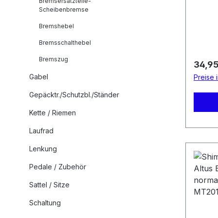
SERVO-WAV
Bremsersatzteile-
Scheibenbremse
Leerw
Griffwe
Bremshebel
(mit Wer
Bremsschalthebel
Bremsle
Klemms
Bremszug
Regulä
34,95
Direkt
Gabel
Preise 
Schalthebe
Shimano 
Gepäcktr./Schutzbl./Ständer
Hebel: St
Kette / Riemen
Halter
Einsat
Laufrad
Bremssattel: Gruppe: ohne
Lenkung
Gruppenbi
MT200 Empf. Bremshebel
Pedale / Zubehör
MT200 /
Sattel / Sitze
Bremsle
Rotor
Schaltung
Materi