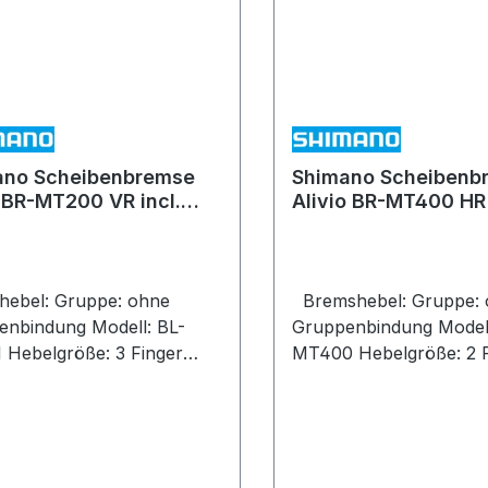
hluß:
lackiert Leitungsanschluß:
Tech
gerade kompatibel mit Ice-Tech
in Öl: Shimano
Belägen: nein Öl: Shimano
leeding: ja
Mineralöl One Way Bleeding: ja
remskolben: 2 Material
Anzahl Bremskolben: 2 Materia
kolben: Resin
Bremskolben: Resin
zbereich: MTB / Trekking
Einsatzbereich: MTB / 
ano Scheibenbremse
Shimano Scheibenb
 BR-MT200 VR incl.
Alivio BR-MT400 HR 
alem Bremshebel BL-
normalem Bremsheb
 (Alu)
schwarz
Gruppe: ohne
Bremshebel: Gruppe: ohne
ndung Modell: BL-
Gruppenbindung Modell: BL-
nger
MT400 Hebelgröße: 2 Finger
E: Nein Einstellbarer
SERVO-WAVE: Nein Einstellbarer
eg: Nein
Leerweg: Nein
iteneinstellung: Integriert
Griffweiteneinstellung: I
kzeug) Empf.
(mit Werkzeug) Empf.
itung: SM-BH59 Offene
Bremsleitung: SM-BH59 Offe