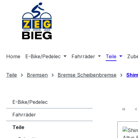
m Hauptinhalt springen
Zur Suche springen
Zur Hauptnavigation springen
Home
E-Bike/Pedelec
Fahrräder
Teile
Zub
Teile
Bremsen
Bremse Scheibenbremse
Shi
E-Bike/Pedelec
Fahrräder
Teile