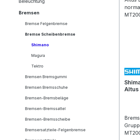
Beleuchtung
Bremsen
Bremse Felgenbremse
Bremse Scheibenbremse
Shimano
Magura
Tektro
Bremsen Bremsgummi
Shim
Bremsen Bremsschuhe
Altus
norm
Bremsen-Bremsbeläge
MT200
Bremsen-Bremssattel
Bremshebel: 
Bremsen-Bremsscheibe
Gruppenbi
Bremsersatzteile-Felgenbremse
MT200 Hebelgröße: 3 F