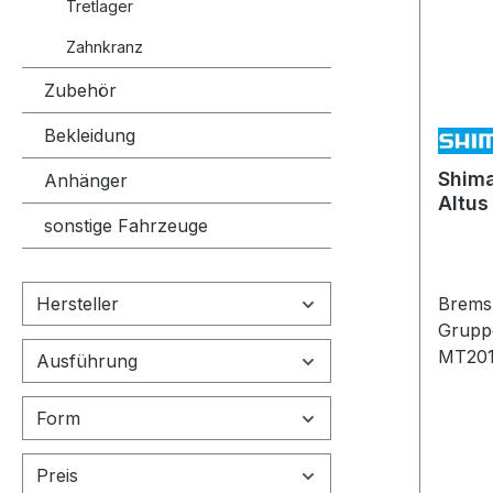
Tretlager
lackiert Leitungsansc
gerade kompatibel mit Ice-
Zahnkranz
Belägen: ne
Mineralöl One Way B
Zubehör
Anzahl B
Bekleidung
Brems
Einsat
Shim
Anhänger
Altus
sonstige Fahrzeuge
norm
MT201
Hersteller
Bremshebel: 
Gruppenbi
MT201 Hebelgröße: 3 Fi
Ausführung
SERVO-WAV
Leerw
Form
Griffwe
(mit Wer
Preis
Bremsle