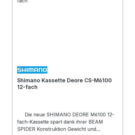
Übersetzungsbandbreite verfügbar ist,
ohne dass der gewohnte Rhythmus
aufgegeben werden muss.
Bandbreitenoptimierte Kettenblätter
Kettenblätter sind auf bestimmte Ritzel
abgestimmt für: Verbesserte
Übersetzungsqualität und Antriebseffizienz
Weniger Diagonallauf der Kette Effektive
Übersetzungsstufen Größere
Durchmesser, langlebigere Zähne
Übersetzungsbandbreite FAHREN IN DER
Shimano Kassette Deore CS-M6100
EBENE: Die Gänge sind gezielt auf ef
12-fach
fizientes Fahren möglichst ohne Schalten
des Umwerfers abgestimmt ANSTIEGE:
Die Gänge sind darauf abgestimmt, die
niedrigsten Zahnkränze zu unterstützen
Die neue SHIMANO DEORE M6100 12-
und für maximale Traktion im Sitzen zu
fach-Kassette spart dank ihrer BEAM
sorgen Übersetzungsspektrum für die
SPIDER Konstruktion Gewicht und
Ebene DYNA-SYS11 sorgt für einen