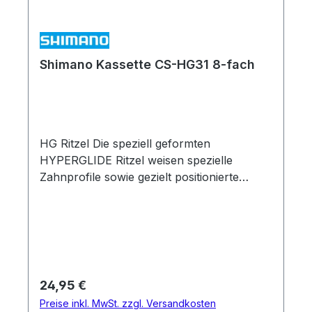
Shimano Kassette CS-HG31 8-fach
HG Ritzel Die speziell geformten
HYPERGLIDE Ritzel weisen spezielle
Zahnprofile sowie gezielt positionierte
Steighilfen auf, die die Kettenführung beim
Schalten optimieren. Dies ermöglicht eine
schnelle, präzise Indexschaltfunktion. HG-
Zahnkränze Führen die Kette unmittelbar,
direkt und ohne Aufreiten auf das nächste
Ritzel. Konventionelle Ritzel Bei
Regulärer Preis:
24,95 €
konventionellen Ritzeln reitet die Kette erst
Preise inkl. MwSt. zzgl. Versandkosten
auf den Zahnspitzen auf, bevor sie sich auf