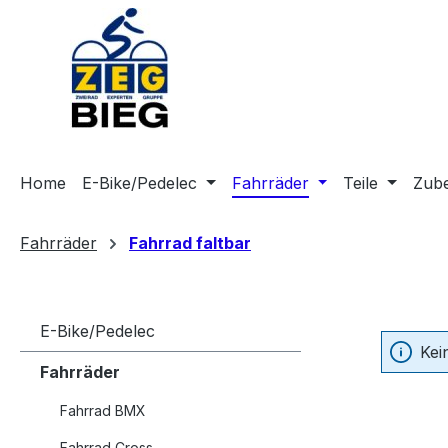
m Hauptinhalt springen
Zur Suche springen
Zur Hauptnavigation springen
Home
E-Bike/Pedelec
Fahrräder
Teile
Zub
Fahrräder
Fahrrad faltbar
E-Bike/Pedelec
Kei
Fahrräder
Fahrrad BMX
Fahrrad Cross