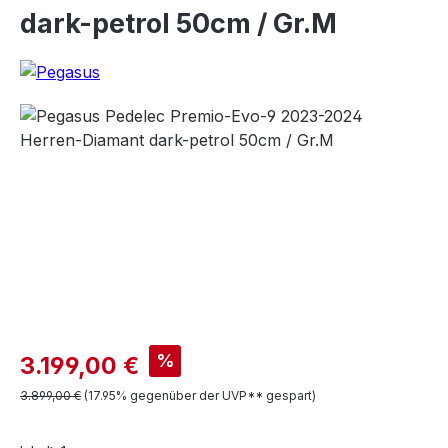
dark-petrol 50cm / Gr.M
Bildergalerie überspringen
Verkaufspreis:
%
3.199,00 €
Regulärer Preis:
3.899,00 €
(17.95% gegenüber der UVP** gespart)