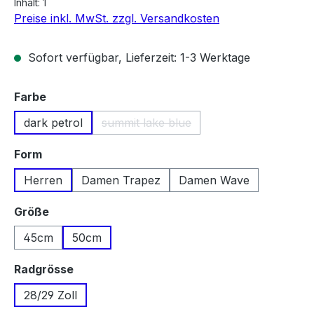
Inhalt:
1
Preise inkl. MwSt. zzgl. Versandkosten
Sofort verfügbar, Lieferzeit: 1-3 Werktage
auswählen
Farbe
dark petrol
summit lake blue
(Diese Option ist zurzeit nicht verfüg
auswählen
Form
Herren
Damen Trapez
Damen Wave
auswählen
Größe
45cm
50cm
auswählen
Radgrösse
28/29 Zoll