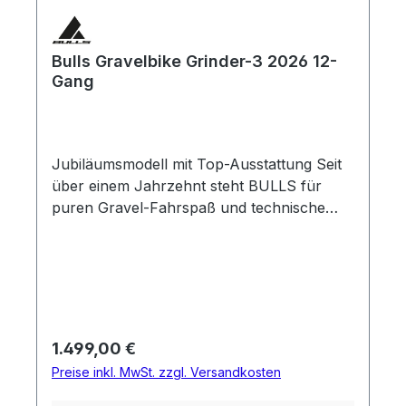
Bulls Gravelbike Grinder-3 2026 12-
Gang
Jubiläumsmodell mit Top-Ausstattung Seit
über einem Jahrzehnt steht BULLS für
puren Gravel-Fahrspaß und technische
Raffinesse. Dieses Jubiläum feiern wir mit
dem Grinder 3 – ein Bike, das technisch
überzeugt und gleichzeitig Emotionen
weckt. Als sportlicher Allrounder bietet es
dir alle Möglichkeiten, voll durchzustarten.
Ob Asphalt, Schotter oder Waldweg – du
Regulärer Preis:
1.499,00 €
bestimmt wo's lang geht! Die Basis bildet
Preise inkl. MwSt. zzgl. Versandkosten
der neu entwickelte Aluminiumrahmen mit
semi-integrierter Kabelführung – elegant