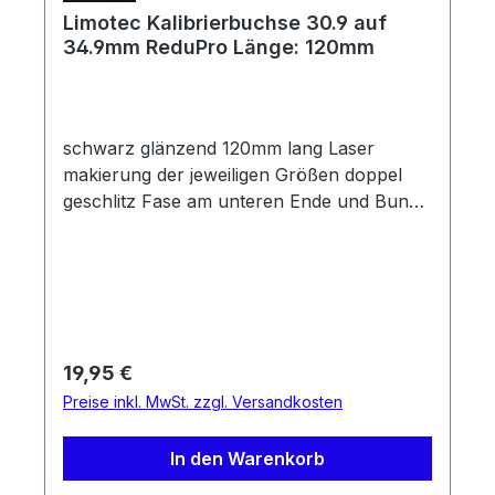
Limotec Kalibrierbuchse 30.9 auf
34.9mm ReduPro Länge: 120mm
schwarz glänzend 120mm lang Laser
makierung der jeweiligen Größen doppel
geschlitz Fase am unteren Ende und Bund
am oberen Ende für E-Bikes geeignet
Regulärer Preis:
19,95 €
Preise inkl. MwSt. zzgl. Versandkosten
In den Warenkorb