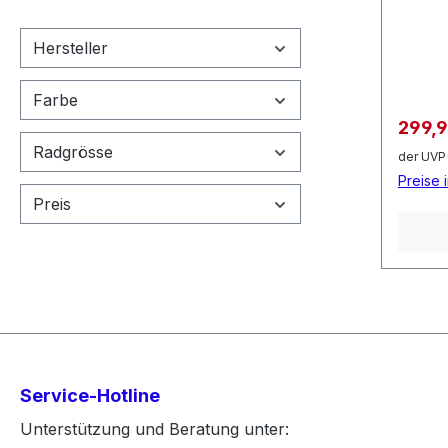
Naben
Pedale
Hersteller
Sattel
Pegs
Farbe
Verkau
299,
Radgrösse
der UVP
Preise 
Preis
Service-Hotline
Unterstützung und Beratung unter: