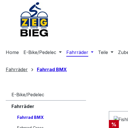
m Hauptinhalt springen
Zur Suche springen
Zur Hauptnavigation springen
Home
E-Bike/Pedelec
Fahrräder
Teile
Zub
Fahrräder
Fahrrad BMX
E-Bike/Pedelec
Fahrräder
Fahrrad BMX
Rabatt
%
Fahrrad Cross