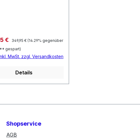
, Alu Felgen, Wellgo BMX
, BMX Sattel und
stütze, Gyro Rotor, Axle-
Regulärer Preis:
fspreis:
95 €
349,95 €
(14.29% gegenüber
** gespart)
inkl. MwSt. zzgl. Versandkosten
Details
Shopservice
AGB