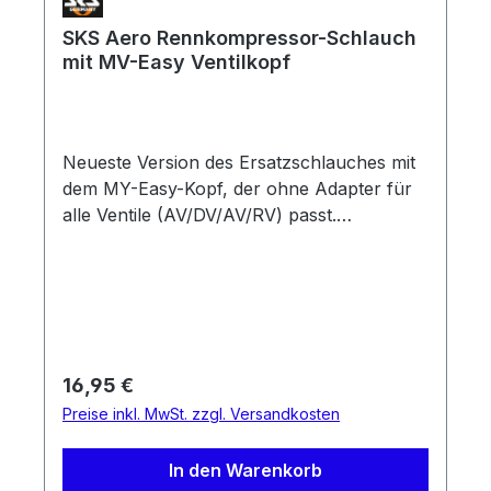
SKS Aero Rennkompressor-Schlauch
mit MV-Easy Ventilkopf
Neueste Version des Ersatzschlauches mit
dem MY-Easy-Kopf, der ohne Adapter für
alle Ventile (AV/DV/AV/RV) passt.
Kompatibel selbst mit der ersten Generation
des Rennkompressor, der schon vor
Jahrzehnten auf dem Markt kam. Länge:
1170mm
Regulärer Preis:
16,95 €
Preise inkl. MwSt. zzgl. Versandkosten
In den Warenkorb