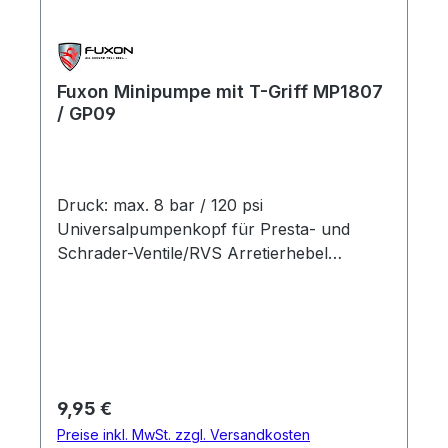
Fuxon Minipumpe mit T-Griff MP1807
/ GP09
Druck: max. 8 bar / 120 psi
Universalpumpenkopf für Presta- und
Schrader-Ventile/RVS Arretierhebel
schwenkbarer T-Griff Material: Aluminium
Farbe: silber
Regulärer Preis:
9,95 €
Preise inkl. MwSt. zzgl. Versandkosten