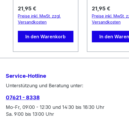
BR-M6120, BR-MT520,
BR-M6120, BR-
Regulärer Preis:
Regulärer Preis:
21,95 €
21,95 €
BR-MT420
BR-MT420
Preise inkl. MwSt. zzgl.
Preise inkl. MwSt. z
Versandkosten
Versandkosten
In den Warenkorb
In den Ware
Service-Hotline
Unterstützung und Beratung unter:
07621 - 8338
Mo-Fr, 09:00 - 12:30 und 14:30 bis 18:30 Uhr
Sa. 9:00 bis 13:00 Uhr