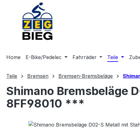
m Hauptinhalt springen
Zur Suche springen
Zur Hauptnavigation springen
Home
E-Bike/Pedelec
Fahrräder
Teile
Zub
Teile
Bremsen
Bremsen-Bremsbeläge
Shima
Shimano Bremsbeläge D0
8FF98010 ***
Bildergalerie überspringen