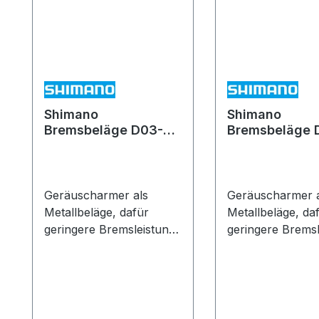
Shimano
Shimano
Bremsbeläge D03-S
Bremsbeläge 
Resin mit Stahl-
RX Resin mit S
Trägerkörper Y-
Trägerkörper
1MX98010
EBPD03SRXA
Geräuscharmer als
Geräuscharmer a
Metallbeläge, dafür
Metallbeläge, da
geringere Bremsleistung,
geringere Bremsl
Fading-Resistenz sowie
Fading-Resistenz
höherer Verschleiß.
höherer Verschl
Passend für: BR-M640,
Passend für: B
BR-M820, BR-M8020,
BR-M820, BR-M
BR-M8120, BR-M7120,
BR-M8120, BR-M