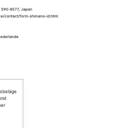
ka 590-8577, Japan
ce/contact/form-shimano-id.html
Niederlande