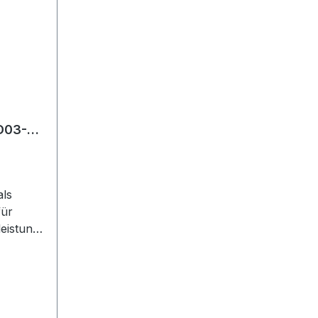
D03-S-
tahl-
ls
für
eistung,
 sowie
eiß.
R-M640,
8020,
7120,