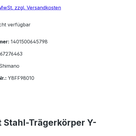
. MwSt. zzgl. Versandkosten
icht verfügbar
mer:
1401500645798
67276463
Shimano
Nr.:
Y8FF98010
 Stahl-Trägerkörper Y-