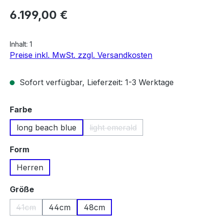
Regulärer Preis:
6.199,00 €
Inhalt:
1
Preise inkl. MwSt. zzgl. Versandkosten
Sofort verfügbar, Lieferzeit: 1-3 Werktage
auswählen
Farbe
long beach blue
light emerald
(Diese Option ist zurzeit nicht ve
auswählen
Form
Herren
auswählen
Größe
41cm
44cm
48cm
(Diese Option ist zurzeit nicht verfügbar.)