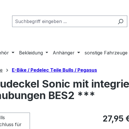
ehör
Bekleidung
Anhänger
sonstige Fahrzeuge
le
E-Bike / Pedelec Teile Bulls / Pegasus
udeckel Sonic mit integri
raubungen BES2 ***
Regulärer Pr
27,95 