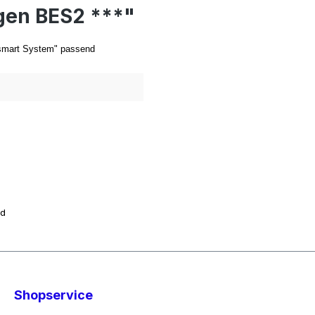
gen BES2 ***"
 smart System" passend
nd
Shopservice