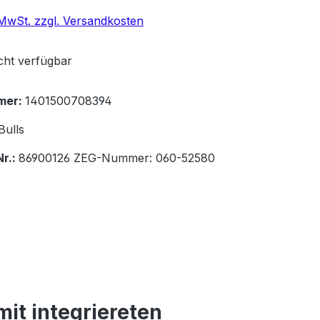
. MwSt. zzgl. Versandkosten
icht verfügbar
mer:
1401500708394
Bulls
Nr.:
86900126 ZEG-Nummer: 060-52580
it integriereten