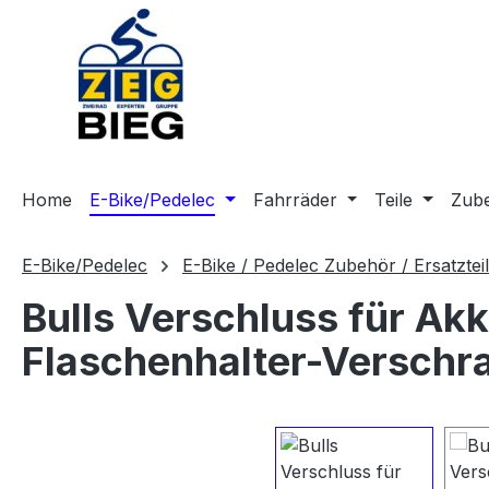
m Hauptinhalt springen
Zur Suche springen
Zur Hauptnavigation springen
Home
E-Bike/Pedelec
Fahrräder
Teile
Zub
E-Bike/Pedelec
E-Bike / Pedelec Zubehör / Ersatztei
Bulls Verschluss für Akk
Flaschenhalter-Versch
Bildergalerie überspringen