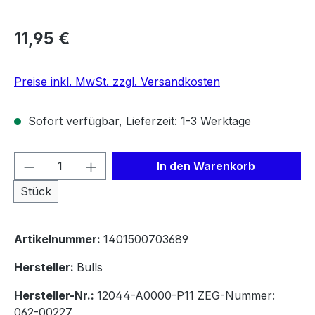
Regulärer Preis:
11,95 €
Preise inkl. MwSt. zzgl. Versandkosten
Sofort verfügbar, Lieferzeit: 1-3 Werktage
Produkt Anzahl: Gib den gewünschten We
In den Warenkorb
Stück
Artikelnummer:
1401500703689
Hersteller:
Bulls
Hersteller-Nr.:
12044-A0000-P11 ZEG-Nummer:
062-00227