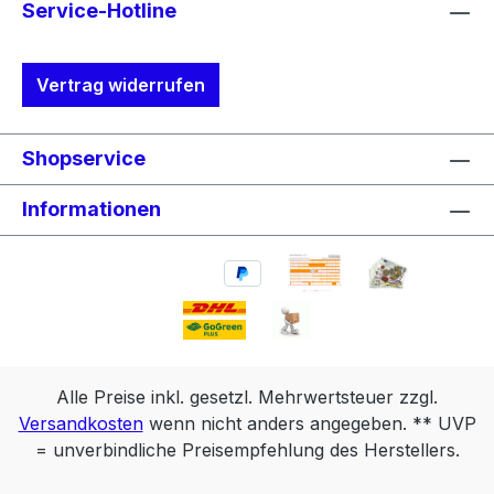
Service-Hotline
zum abnehmen war. Ersetzt die bisherige
Variante VLD-650 Achtung !Diese Variante
passt nicht an Modelle 2019, die ab Werk
Vertrag widerrufen
eine fest mit dem Akku verschraubte
Aluminium-Abdeckung haben. Da es in
letzter Zeit einige unnötige
Shopservice
Rücksendungen gab: Der
Verschlussschieber gehört nach unten in
Informationen
Richtung Motor und die beiden Zapfen
nach oben in Richtung Lenker.
Alle Preise inkl. gesetzl. Mehrwertsteuer zzgl.
Versandkosten
wenn nicht anders angegeben. ** UVP
= unverbindliche Preisempfehlung des Herstellers.