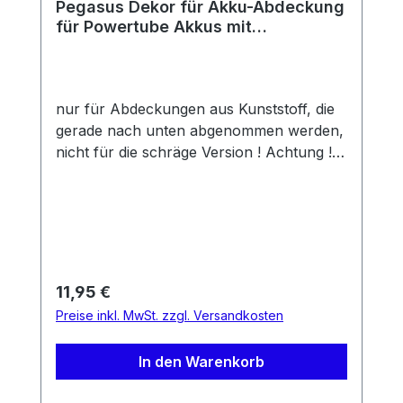
Pegasus Dekor für Akku-Abdeckung
für Powertube Akkus mit
Verschlußhebel 2020-2022
nur für Abdeckungen aus Kunststoff, die
gerade nach unten abgenommen werden,
nicht für die schräge Version ! Achtung !
Dieser Artikel ist nur das Dekor für eine
Abdeckung, die Abdeckung ist nicht im
Lieferumfang enthalten !
Regulärer Preis:
11,95 €
Preise inkl. MwSt. zzgl. Versandkosten
In den Warenkorb