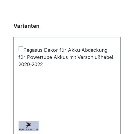
Produktgalerie überspringen
Varianten