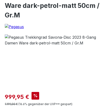
Ware dark-petrol-matt 50cm /
Gr.M
Bildergalerie überspringen
Verkaufspreis:
%
999,95 €
Regulärer Preis:
1.199,00 €
(16.6% gegenüber der UVP** gespart)