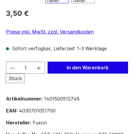
Regulärer Preis:
3,50 €
Preise inkl. MwSt. zzgl. Versandkosten
Sofort verfügbar, Lieferzeit: 1-3 Werktage
Produkt Anzahl: Gib den gewünschten We
In den Warenkorb
Stück
Artikelnummer:
1401500512748
EAN:
4030701051700
Hersteller:
Fuxon