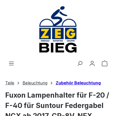
Zum Hauptinhalt springen
Ware
Teile
Beleuchtung
Zubehör Beleuchtung
Fuxon Lampenhalter für F-20 /
F-40 für Suntour Federgabel
NCX ab 2017, CR-8V, NEX