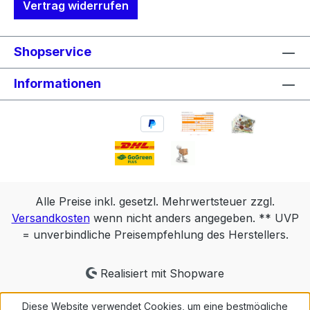
Vertrag widerrufen
Umwelt zuliebe: bitte nochmals genau den
Stecker prüfen. Achtung !Eventuell ist
bei der Nachrüstung dieses Displays ein
Shopservice
Softwareupdate des Motors
erforderlich.Falls bisher nur 3
Informationen
Unterstützungsstufen vorhanden waren
auf jeden Fall !!Ansonsten hängt es vom
Firmware-Stand Ihres Motors ab.
Bedienungsanleitung
Alle Preise inkl. gesetzl. Mehrwertsteuer zzgl.
Versandkosten
wenn nicht anders angegeben. ** UVP
= unverbindliche Preisempfehlung des Herstellers.
Realisiert mit Shopware
Diese Website verwendet Cookies, um eine bestmögliche