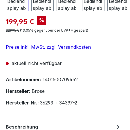
Verkaufspreis:
%
199,95 €
Regulärer Preis:
229,95 €
(13.05% gegenüber der UVP** gespart)
Preise inkl. MwSt. zzgl. Versandkosten
aktuell nicht verfügbar
Artikelnummer:
1401500709452
Hersteller:
Brose
Hersteller-Nr.:
36293 + 34397-2
Beschreibung