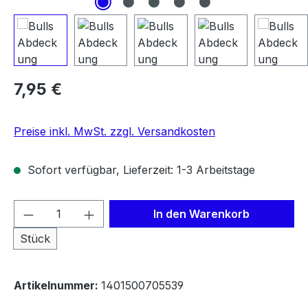
Regulärer Preis:
7,95 €
Preise inkl. MwSt. zzgl. Versandkosten
Sofort verfügbar, Lieferzeit: 1-3 Arbeitstage
Produkt Anzahl: Gib den gewünschten We
In den Warenkorb
Stück
Artikelnummer:
1401500705539