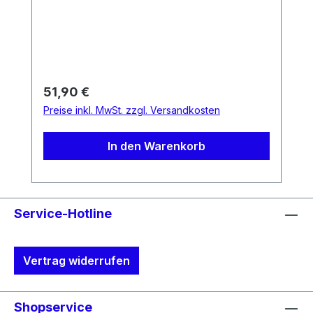
Schrauben. Die Bedieneinheit erlaubt eine
komfortable Bedienung des
Bordcomputers ohne die Hand vom
Lenker nehmen zu müssen.Lieferumfang:
Intuvia Control Unit inkl.
Verbindungskabel, Dichtung und
Regulärer Preis:
51,90 €
Schrauben
Preise inkl. MwSt. zzgl. Versandkosten
In den Warenkorb
Service-Hotline
Vertrag widerrufen
Shopservice