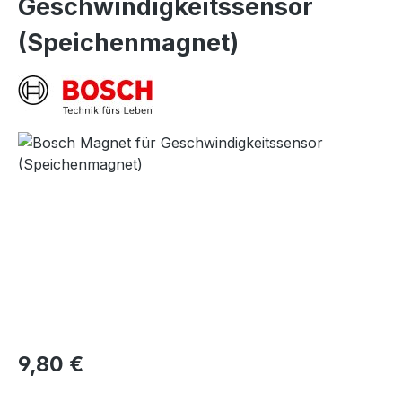
Geschwindigkeitssensor
(Speichenmagnet)
Bildergalerie überspringen
Regulärer Preis:
9,80 €